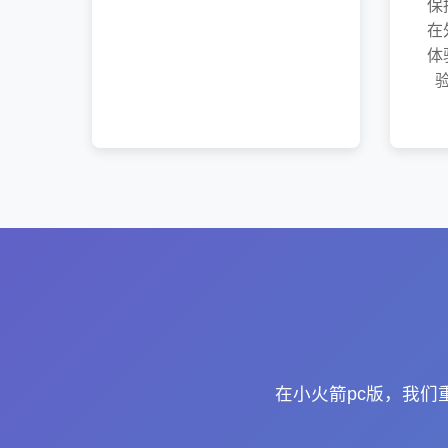
保
在
体
在小火箭pc版，我们